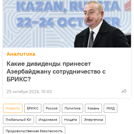
Аналитика
Какие дивиденды принесет
Азербайджану сотрудничество с
БРИКС?
25 октября 2024, 10:00
Новости
БРИКС
Россия
Политика
Казань
МИД
Глобальный Юг
Индонезия
Нищета
Энергетика
Продовольственная безопасность