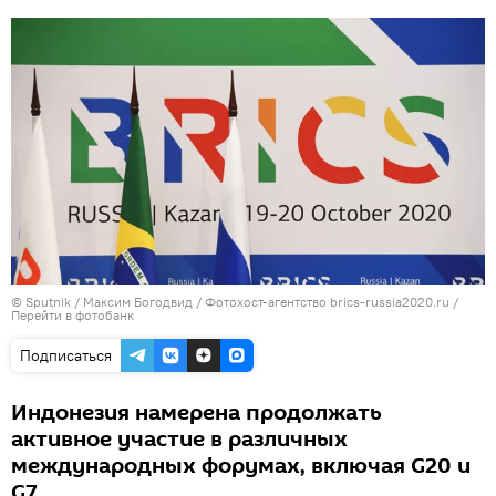
© Sputnik / Максим Богодвид / Фотохост-агентство brics-russia2020.ru
/
Перейти в фотобанк
Подписаться
Индонезия намерена продолжать
активное участие в различных
международных форумах, включая G20 и
G7.