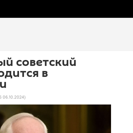
ый советский
одится в
и
6 06.10.2024
)