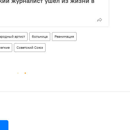
кий журналист ушел из жизни в
ародный артист
больница
Реанимация
легкие
Советский Союз