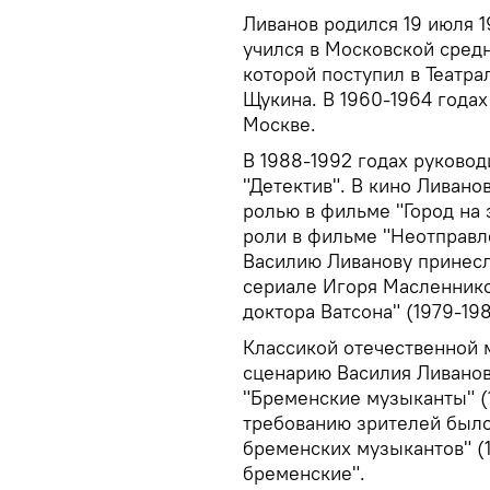
Ливанов родился 19 июля 1
учился в Московской сред
которой поступил в Театра
Щукина. В 1960-1964 годах
Москве.
В 1988-1992 годах руково
"Детектив". В кино Ливано
ролью в фильме "Город на з
роли в фильме "Неотправл
Василию Ливанову принес
сериале Игоря Масленник
доктора Ватсона" (1979-198
Классикой отечественной 
сценарию Василия Ливано
"Бременские музыканты" (1
требованию зрителей было
бременских музыкантов" (1
бременские".