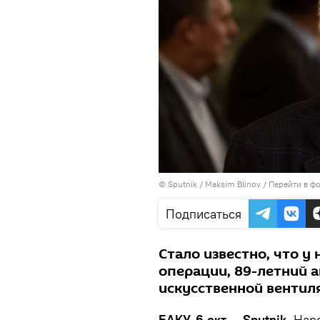
© Sputnik / Maksim Blinov
/
Перейти в ф
Подписаться
Стало известно, что у
операции, 89-летний 
искусственной вентиля
БАКУ, 6 окт — Sputnik.
Нар