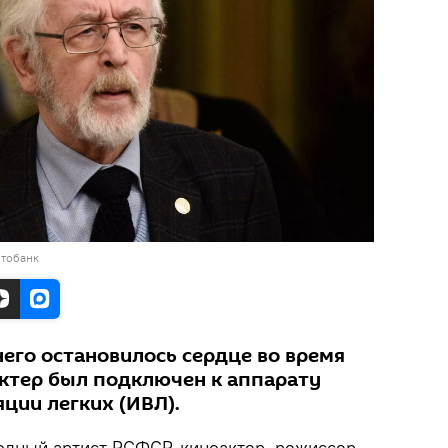
отобанк
 него остановилось сердце во время
актер был подключен к аппарату
ции легких (ИВЛ).
одный артист РСФСР, киноактер, режиссер,