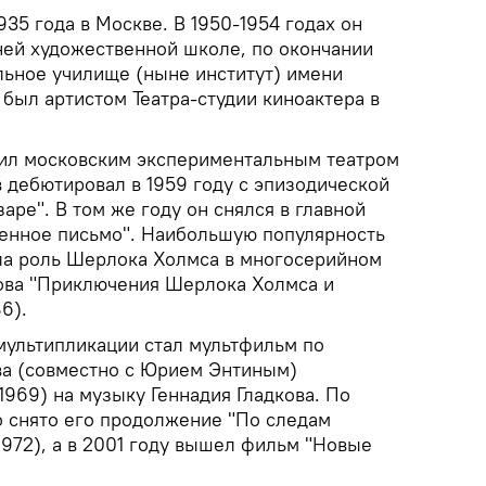
935 года в Москве. В 1950-1954 годах он
ней художественной школе, по окончании
льное училище (ныне институт) имени
 был артистом Театра-студии киноактера в
дил московским экспериментальным театром
в дебютировал в 1959 году с эпизодической
аре". В том же году он снялся в главной
енное письмо". Наибольшую популярность
ла роль Шерлока Холмса в многосерийном
ова "Приключения Шерлока Холмса и
6).
мультипликации стал мультфильм по
ва (совместно с Юрием Энтиным)
969) на музыку Геннадия Гладкова. По
 снято его продолжение "По следам
972), а в 2001 году вышел фильм "Новые