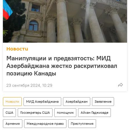
Новости
Манипуляции и предвзятость: МИД
Азербайджана жестко раскритиковал
позицию Канады
23 сентября 2024, 10:29
Новости
МИД Азербайджана
Азербайджан
Заявление
США
Госсекретарь США
помощник
Айхан Гаджизаде
Армения
Международное право
Преступления