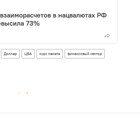
 взаиморасчетов в нацвалютах РФ
евысила 73%
Доллар
ЦБА
курс маната
финансовый сектор