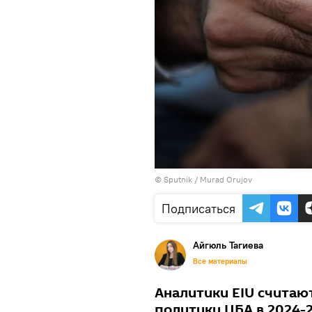
©
Sputnik / Murad Orujov
Подписаться
Айгюль Тагиева
Все материалы
Аналитики EIU считаю
политики ЦБА в 2024-