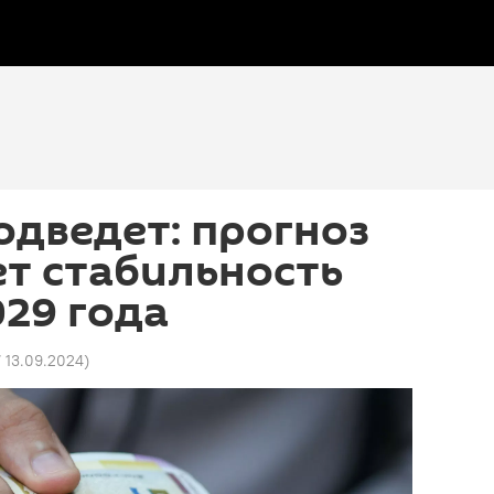
одведет: прогноз
т стабильность
029 года
7 13.09.2024
)