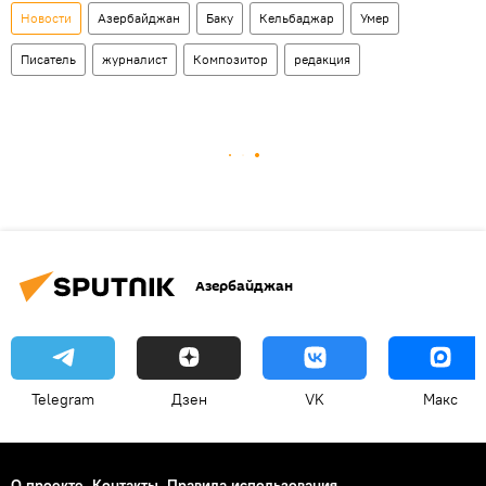
Новости
Азербайджан
Баку
Кельбаджар
Умер
Писатель
журналист
Композитор
редакция
Азербайджан
Telegram
Дзен
VK
Макс
О проекте
Контакты
Правила использования