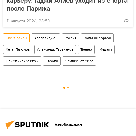
карьеру: Гаджи Алиев уходит из спорта
после Парижа
11 августа 2024, 23:59
Эксклюзивы
Азербайджан
Россия
Вольная борьба
Хетаг Газюмов
Александр Тараканов
Тренер
Медаль
Олимпийские игры
Европа
Чемпионат мира
Азербайджан