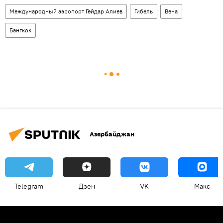
Международный аэропорт Гейдар Алиев
Гибель
Вена
Бангкок
Азербайджан
Telegram
Дзен
VK
Макс