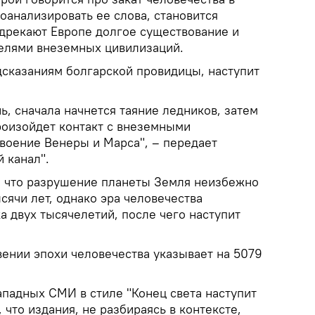
роанализировать ее слова, становится
едрекают Европе долгое существование и
телями внеземных цивилизаций.
дсказаниям болгарской провидицы, наступит
ь, сначала начнется таяние ледников, затем
произойдет контакт с внеземными
своение Венеры и Марса", – передает
 канал".
, что разрушение планеты Земля неизбежно
сячи лет, однако эра человечества
 двух тысячелетий, после чего наступит
вении эпохи человечества указывает на 5079
ападных СМИ в стиле "Конец света наступит
, что издания, не разбираясь в контексте,