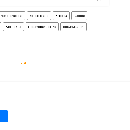
человечество
конец света
Европа
таяние
Контакты
Предупреждение
цивилизация