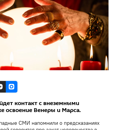
ойдет контакт с внеземными
е освоение Венеры и Марса.
падные СМИ напомнили о предсказаниях
орой говорится про закат человечества в