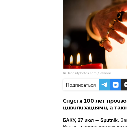
© Depositphotos.com / Kzenon
Подписаться
Спустя 100 лет произ
цивилизациями, а такж
БАКУ, 27 июл — Sputnik.
За
Ванги, в пророчествах кот