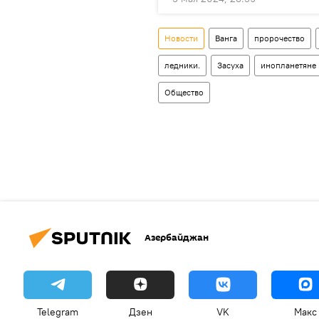
Новости
Ванга
пророчество
ледники.
Засуха
инопланетяне
Общество
Азербайджан
Telegram
Дзен
VK
Макс