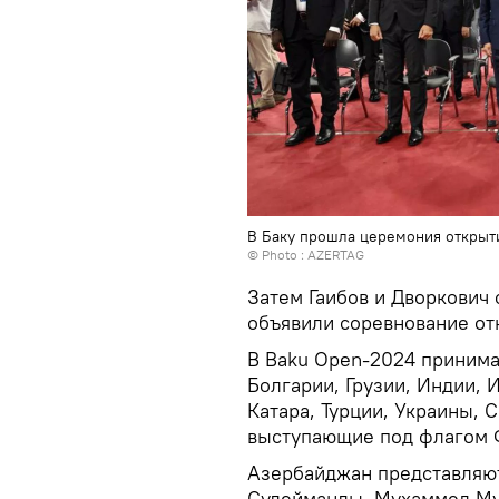
В Баку прошла церемония открыт
© Photo : AZERTAG
Затем Гаибов и Дворкович
объявили соревнование о
В Baku Open-2024 принима
Болгарии, Грузии, Индии, 
Катара, Турции, Украины, 
выступающие под флагом
Азербайджан представляют
Сулейманлы, Мухаммед Мур