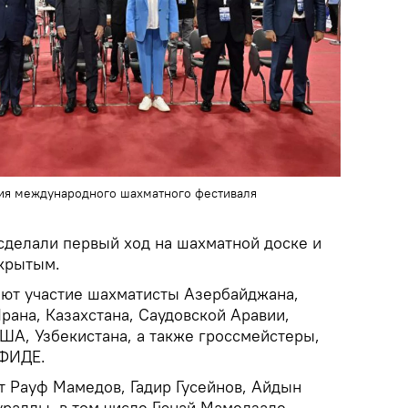
ия международного шахматного фестиваля
 сделали первый ход на шахматной доске и
ткрытым.
ют участие шахматисты Азербайджана,
Ирана, Казахстана, Саудовской Аравии,
США, Узбекистана, а также гроссмейстеры,
 ФИДЕ.
 Рауф Мамедов, Гадир Гусейнов, Айдын
адлы, в том числе Гюнай Мамедзаде,