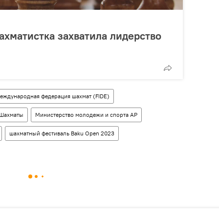
хматистка захватила лидерство
еждународная федерация шахмат (FIDE)
Шахматы
Министерство молодежи и спорта АР
шахматный фестиваль Baku Open 2023