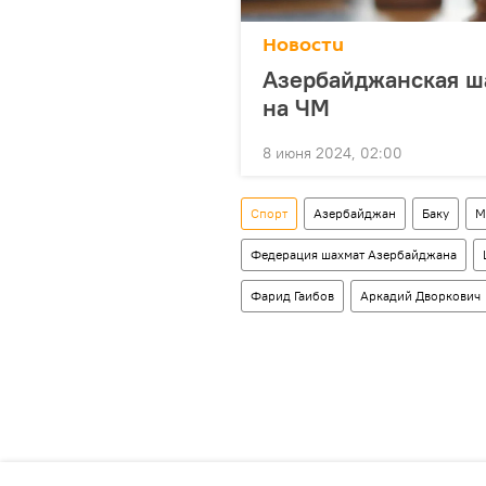
Новости
Азербайджанская ша
на ЧМ
8 июня 2024, 02:00
Спорт
Азербайджан
Баку
М
Федерация шахмат Азербайджана
Фарид Гаибов
Аркадий Дворкович