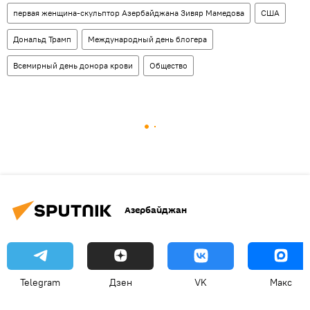
первая женщина-скульптор Азербайджана Зивяр Мамедова
США
Дональд Трамп
Международный день блогера
Всемирный день донора крови
Общество
Азербайджан
Telegram
Дзен
VK
Макс