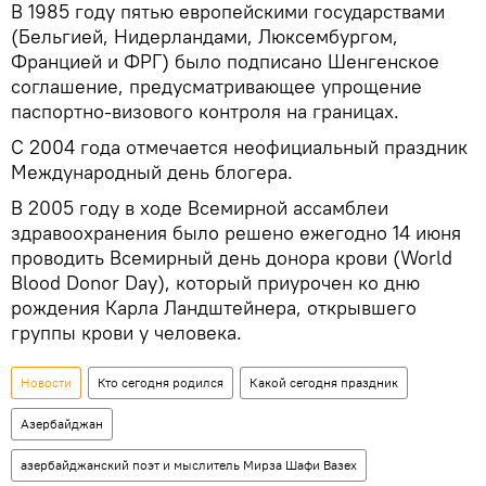
В 1985 году пятью европейскими государствами
(Бельгией, Нидерландами, Люксембургом,
Францией и ФРГ) было подписано Шенгенское
соглашение, предусматривающее упрощение
паспортно-визового контроля на границах.
С 2004 года отмечается неофициальный праздник
Международный день блогера.
В 2005 году в ходе Всемирной ассамблеи
здравоохранения было решено ежегодно 14 июня
проводить Всемирный день донора крови (World
Blood Donor Day), который приурочен ко дню
рождения Карла Ландштейнера, открывшего
группы крови у человека.
Новости
Кто сегодня родился
Какой сегодня праздник
Азербайджан
азербайджанский поэт и мыслитель Мирза Шафи Вазех