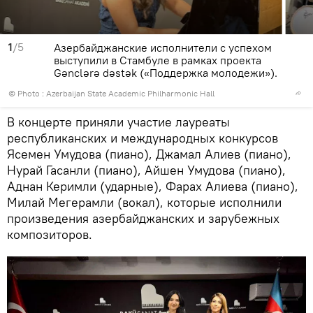
1
/5
Азербайджанские исполнители с успехом
выступили в Стамбуле в рамках проекта
Gənclərə dəstək («Поддержка молодежи»).
© Photo : Azerbaijan State Academic Philharmonic Hall
В концерте приняли участие лауреаты
республиканских и международных конкурсов
Ясемен Умудова (пиано), Джамал Алиев (пиано),
Нурай Гасанли (пиано), Айшен Умудова (пиано),
Аднан Керимли (ударные), Фарах Алиева (пиано),
Милай Мегерамли (вокал), которые исполнили
произведения азербайджанских и зарубежных
композиторов.