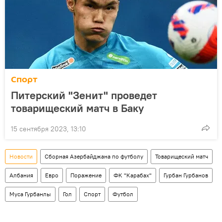
Спорт
Питерский "Зенит" проведет
товарищеский матч в Баку
15 сентября 2023, 13:10
Новости
Сборная Азербайджана по футболу
Товарищеский матч
Албания
Евро
Поражение
ФК "Карабах"
Гурбан Гурбанов
Муса Гурбанлы
Гол
Спорт
Футбол