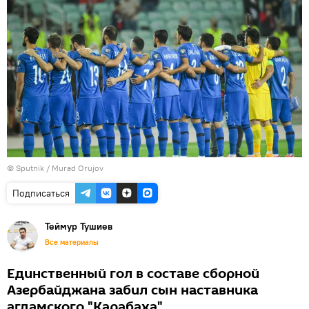
©
Sputnik / Murad Orujov
Подписаться
Теймур Тушиев
Все материалы
Единственный гол в составе сборной
Азербайджана забил сын наставника
агдамского "Карабаха".