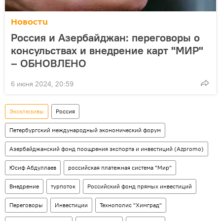
Новости
Россия и Азербайджан: переговоры о
консульствах и внедрение карт "МИР"
– ОБНОВЛЕНО
6 июня 2024, 20:59
Эксклюзивы
Россия
Петербургский международный экономический форум
Азербайджанский фонд поощрения экспорта и инвестиций (Azpromo)
Юсиф Абдуллаев
российская платежная система "Мир"
Внедрение
турпоток
Российский фонд прямых инвестиций
Переговоры
Инвестиции
Технополис "Химград"