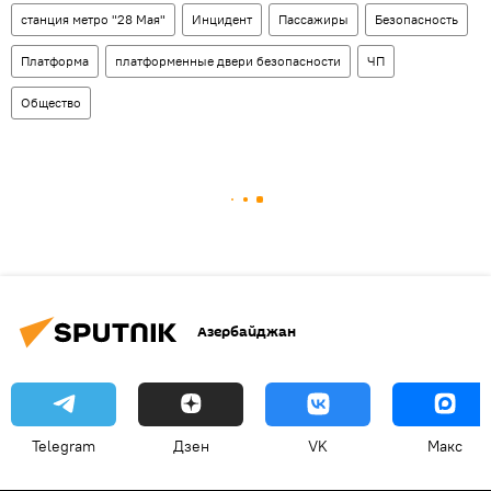
станция метро "28 Мая"
Инцидент
Пассажиры
Безопасность
Платформа
платформенные двери безопасности
ЧП
Общество
Азербайджан
Telegram
Дзен
VK
Макс