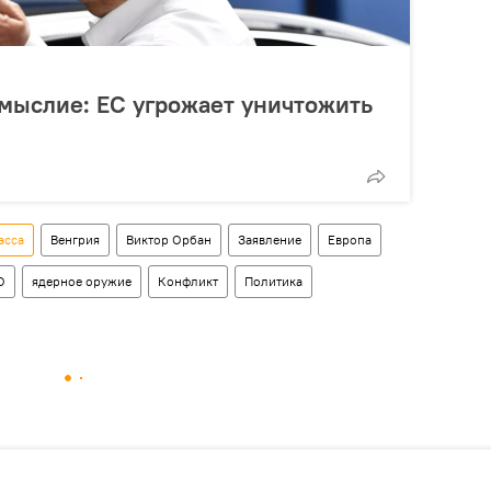
мыслие: ЕС угрожает уничтожить
асса
Венгрия
Виктор Орбан
Заявление
Европа
О
ядерное оружие
Конфликт
Политика