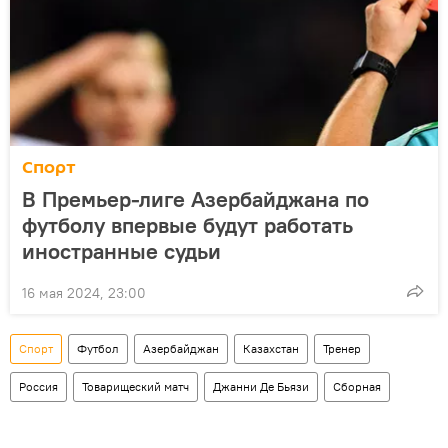
Спорт
В Премьер-лиге Азербайджана по
футболу впервые будут работать
иностранные судьи
16 мая 2024, 23:00
Спорт
Футбол
Азербайджан
Казахстан
Тренер
Россия
Товарищеский матч
Джанни Де Бьязи
Сборная