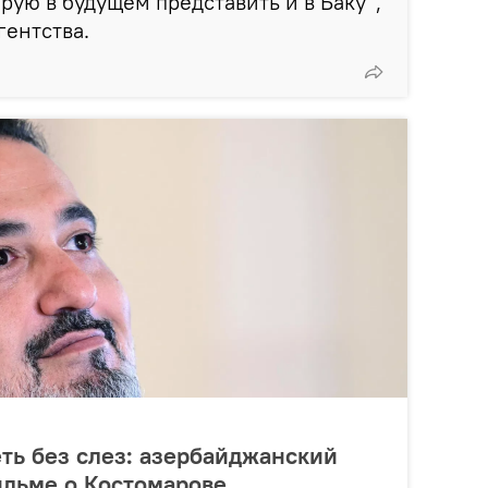
рую в будущем представить и в Баку",
гентства.
ть без слез: азербайджанский
ильме о Костомарове