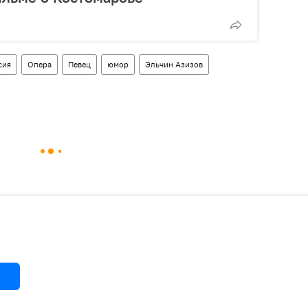
сия
Опера
Певец
юмор
Эльчин Азизов