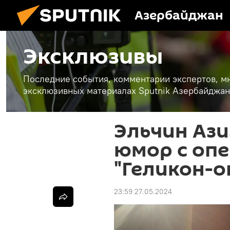
Азербайджан
Эксклюзивы
Последние события, комментарии экспертов, мн
эксклюзивных материалах Sputnik Азербайджан
Эльчин Аз
юмор с опе
"Геликон-о
23:59 27.05.2024