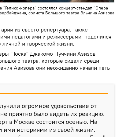
 "Геликон-опера" состоялся концерт-стендап "Опера
Азербайджана, солиста Большого театра Эльчина Азизова
арии из своего репертуара, также
икими педагогами и режиссерами, поделился
 личной и творческой жизни.
еры "Тоска" Джакомо Пуччини Азизов
ольшого театра, которые сидели среди
нения Азизова они неожиданно начали петь
получили огромное удовольствие от
не приятно было видеть их реакцию.
т в Москве состоится осенью. На
угими историями из своей жизни.