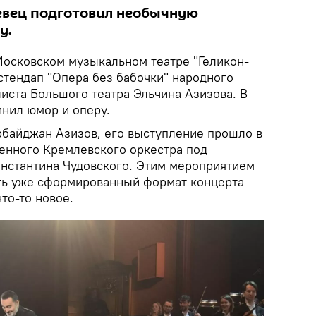
евец подготовил необычную
у.
Московском музыкальном театре "Геликон-
стендап "Опера без бабочки" народного
иста Большого театра Эльчина Азизова. В
нил юмор и оперу.
ербайджан Азизов, его выступление прошло в
енного Кремлевского оркестра под
нстантина Чудовского. Этим мероприятием
ть уже сформированный формат концерта
то-то новое.