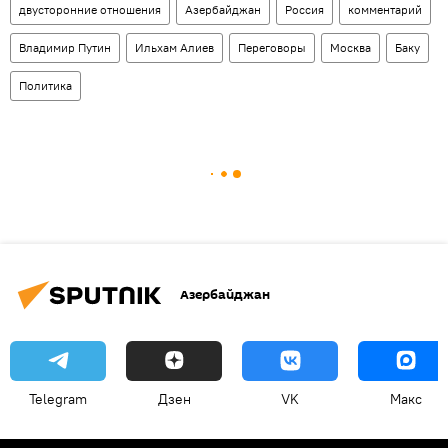
двусторонние отношения
Азербайджан
Россия
комментарий
Владимир Путин
Ильхам Алиев
Переговоры
Москва
Баку
Политика
Азербайджан
Telegram
Дзен
VK
Макс