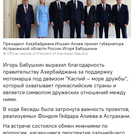
Президент Азербайджана Ильхам Алиев принял губернатора
Астраханской области России Игоря Бабушкина
©
Official website of President of Azerbaijan Republic
Игорь Бабушкин выразил благодарность
правительству Азербайджана за поддержку
мотомарша под девизом "Каспий – море дружбы",
который охватывает прикаспийские страны и
является символом дружеских отношений между
ними.
В ходе беседы была затронута важность проектов,
реализуемых Фондом Гейдара Алиева в Астрахани.
На встрече состоялся обмен мнениями по
вопросам, касающимся перспектив дальнейшего