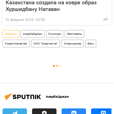
Казахстана создала на ковре образ
Хуршидбану Натаван
10 февраля 2024, 23:59
Новости
Азербайджан
Культура
Фестиваль
Ковроткачество
ОАО "Азерхалча"
Ичеришехер
Баку
Азербайджан