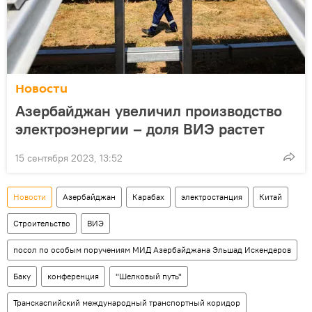
Новости
Азербайджан увеличил производство
электроэнергии – доля ВИЭ растет
15 сентября 2023, 13:52
Новости
Азербайджан
Карабах
электростанция
Китай
Строительство
ВИЭ
посол по особым поручениям МИД Азербайджана Эльшад Искендеров
Баку
конференция
"Шелковый путь"
Транскаспийский международный транспортный коридор