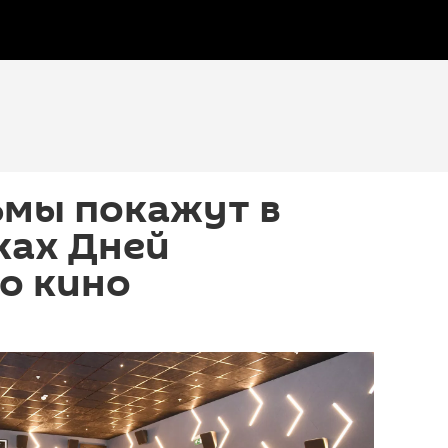
ьмы покажут в
ках Дней
о кино