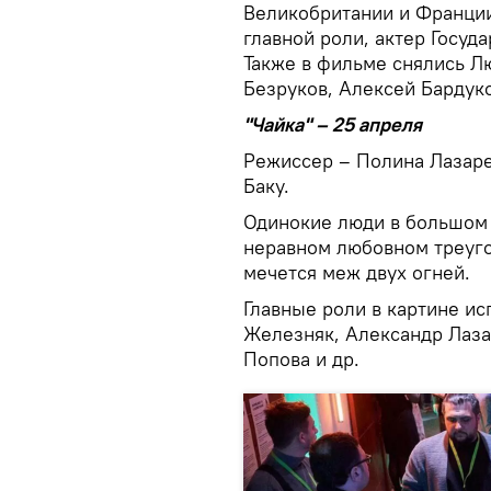
Великобритании и Франции
главной роли, актер Госуд
Также в фильме снялись Л
Безруков, Алексей Бардуко
"Чайка" – 25 апреля
Режиссер – Полина Лазарев
Баку.
Одинокие люди в большом 
неравном любовном треуго
мечется меж двух огней.
Главные роли в картине и
Железняк, Александр Лаза
Попова и др.