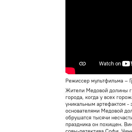
Режиссер мультфильма – Г
Жители Медовой долины го
города, когда у всех горо
уникальным артефактом - 
основателями Медовой доли
обрушатся тысячи несчасти
праздника он похищен. Ви
совы-детектива Софи. Чинк