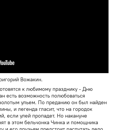
ригорий Вожакин.
товятся к любимому празднику - Дню
жан есть возможность полюбоваться
золотым ульем. По преданию он был найден
ны, и легенда гласит, что на городок
й, если улей пропадет. Но накануне
нят в этом бельчонка Чинка и помощника
у и его друзьям предстоит распутать дело,