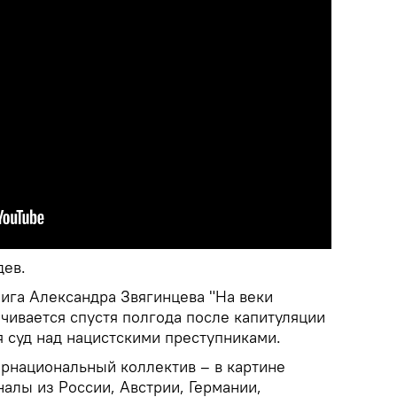
дев.
нига Александра Звягинцева "На веки
чивается спустя полгода после капитуляции
я суд над нацистскими преступниками.
рнациональный коллектив – в картине
алы из России, Австрии, Германии,