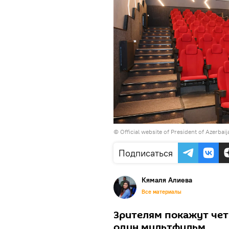
©
Official website of President of Azerbai
Подписаться
Кямаля Алиева
Все материалы
Зрителям покажут че
один мультфильм.