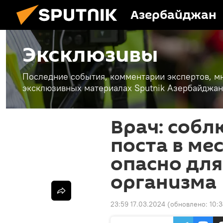
Азербайджан
Эксклюзивы
Последние события, комментарии экспертов, мн
эксклюзивных материалах Sputnik Азербайджан
Врач: собл
поста в ме
опасно для
организма
23:59 17.03.2024
(обновлено:
10: