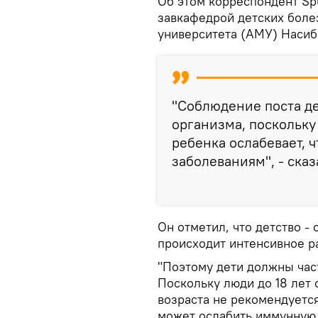
Об этом корреспондент Sp
завкафедрой детских бол
университета (АМУ) Насиб
"Соблюдение поста де
организма, поскольк
ребенка ослабевает, 
заболеваниям", - сказ
Он отметил, что детство -
происходит интенсивное р
"Поэтому дети должны част
Поскольку люди до 18 лет 
возраста не рекомендуется
может ослабить иммунную с