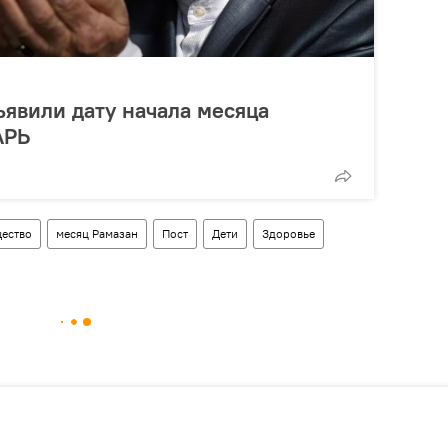
явили дату начала месяца
АРЬ
ество
месяц Рамазан
Пост
Дети
Здоровье