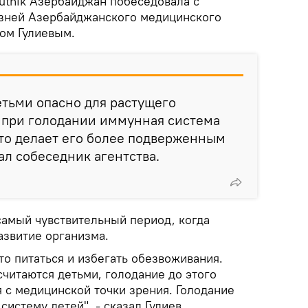
utnik Азербайджан побеседовала с
езней Азербайджанского медицинского
ом Гулиевым.
тьми опасно для растущего
у при голодании иммунная система
что делает его более подверженным
ал собеседник агентства.
 самый чувствительный период, когда
азвитие организма.
о питаться и избегать обезвоживания.
считаются детьми, голодание до этого
 с медицинской точки зрения. Голодание
истему детей", - сказал Гулиев.