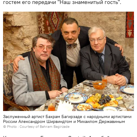
гостем его передачи "Наш знаменитый гость".
Заслуженный артист Бахрам Багирзаде с народными артистами
России Александром Ширвиндтом и Михаилом Державиным
© Photo : Courtesy of Bahram Bagirzade