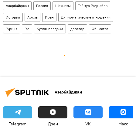
Азербайджан
Россия
Шахматы
Теймур Раджабов
История
Архив
Иран
Дипломатические отношения
Турция
Газ
Купля-продажа
договор
Общество
Азербайджан
Telegram
Дзен
VK
Макс