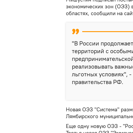
экономических зон (ОЭЗ) 
областях, сообщили на сай
"В России продолжае
территорий с особым
предпринимательской 
реализовывать важны
льготных условиях", 
правительства РФ.
Новая ОЭЗ "Система" разм
Лямбирского муниципально
Еще одну новую ОЭЗ - "Рос
Третья новая ОЭЗ "Эммаус