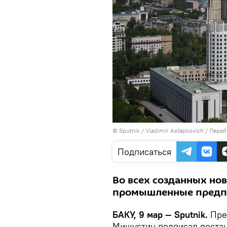
© Sputnik / Vladimir Astapkovich
/
Перей
Подписаться
Во всех созданных но
промышленные предп
БАКУ, 9 мар — Sputnik.
Пред
Мишустин подписал постан