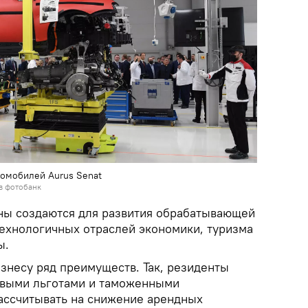
томобилей Aurus Senat
в фотобанк
ны создаются для развития обрабатывающей
ехнологичных отраслей экономики, туризма
ы.
знесу ряд преимуществ. Так, резиденты
овыми льготами и таможенными
ассчитывать на снижение арендных