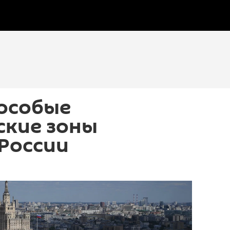
 особые
ские зоны
 России