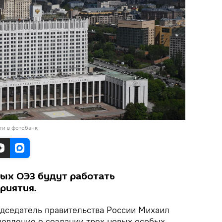
ти в фотобанк
вых ОЭЗ будут работать
риятия.
седатель правительства России Михаил
овление о создании трех новых особых