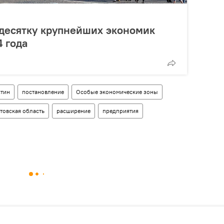
 десятку крупнейших экономик
4 года
тин
постановление
Особые экономические зоны
товская область
расширение
предприятия