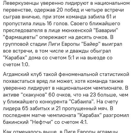
Леверкузенцы уверенно лидируют в национальном
первенстве, одержав 20 побед и четыре встречи
сыграв вничью, при этом команда забила 61 и
пропустила лишь 16 голов. Своего ближайшего
преследователя в лице мюнхенской "Баварии"
"фармацевты" опережают на десять очков. В
групповой стадии Лиги Европы "Байер" выиграл
все встречи, в том числе и дважды обыграл
"Карабах" дома со счетом 5:1 и на выезде со
счетом 1:0.
Агдамский клуб такой феноменальной статистикой
похвастаться вряд ли может, хотя команда также
уверенно лидирует в национальном чемпионате. В
активе "скакунов" 60 очков, что на 23 больше, чем
у ближайшего конкурента "Сабаила". На счету
лидера 65 забитых и 21 пропущенный мяч. В
последнем матче чемпионата "Карабах" разгромил
бакинский "Нефтчи" со счетом 4:1.
Как отмечалось выше, в Лиге Европы агдамцы