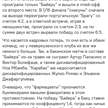
проиграли только "Байеру" и вышли в плей-офф
со второго места. В 1/16 финала "скакуны" сначала
на выезде переиграли португальскую "Брагу" со
счетом 4:2, а в ответной встрече, играя в
меньшинстве, проиграли со счетом 2:3, но по
сумме двух встреч вырвали победу со счетом 6:5.
Что касается кадровых потерь, то они есть и обеих
команд, но у леверкузенского клуба их все же
немного больше. Так, в бакинском матче в составе
"Байера" из-за травм не сыграют Артур Паласиос и
Виктор Бонифаце, а также дисквалифицированный
Ноа Мбамба. "Карабах" же недосчитается
дисквалифицированных Жулио Ромао и Эльвина
Джафаргулиева.
Очевидно, что "фармацевты" признаются
букмекерами явными фаворитами в этом
противостоянии. На победу "Байера" в Баку ставки
принимаются по коэффициенту 1,4, тогда как ничья