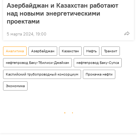
Азербайджан и Казахстан работают
над новыми энергетическими
проектами
5 марта 2024, 19:00
Аналитика
Азербайджан
Казахстан
Нефть
Транзит
нефтепровод Баку-Тбилиси-Джейхан
нефтепровод Баку-Супса
Каспийский трубопроводный консорциум
Прокачка нефти
Экономика