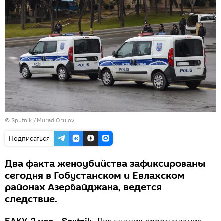
©
Sputnik / Murad Orujov
Подписаться
Два факта женоубийства зафиксированы
сегодня в Гобустанском и Евлахском
районах Азербайджана, ведется
следствие.
БАКУ, 2 мар - Sputnik.
Два жутких преступления