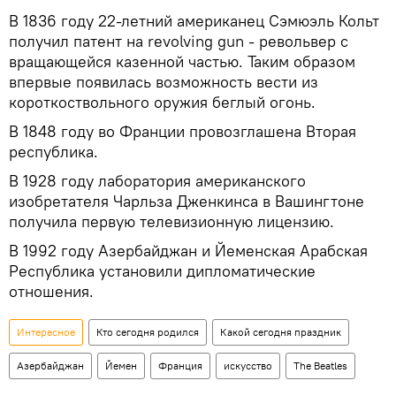
В 1836 году 22-летний американец Сэмюэль Кольт
получил патент на revolving gun - револьвер с
вращающейся казенной частью. Таким образом
впервые появилась возможность вести из
короткоствольного оружия беглый огонь.
В 1848 году во Франции провозглашена Вторая
республика.
В 1928 году лаборатория американского
изобретателя Чарльза Дженкинса в Вашингтоне
получила первую телевизионную лицензию.
В 1992 году Азербайджан и Йеменская Арабская
Республика установили дипломатические
отношения.
Интересное
Кто сегодня родился
Какой сегодня праздник
Азербайджан
Йемен
Франция
искусство
The Beatles