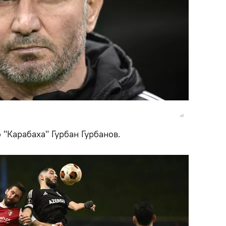
 "Карабаха" Гурбан Гурбанов.