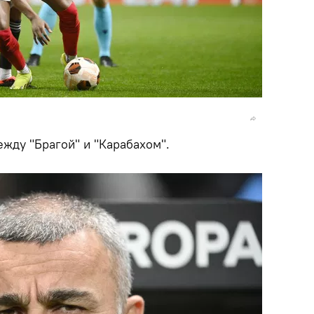
жду "Брагой" и "Карабахом".