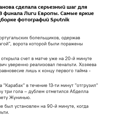
анова сделала серьезный шаг для
/8 финала Лиги Европы. Самые яркие
дборке фотографий Sputnik
ортугальских болельщиков, одержав
агой", ворота которой были поражены
 открыла счет в матче уже на 20-й минуте
вич уверенно реализовал пенальти. Хозяева
равновесие лишь к концу первого тайма -
 "Карабах" в течение 13-ти минут "отгрузил"
зу три гола – дублем отметился Абделла
чету Жунинью.
е был установлен на 90-й минуте, когда
ьти.