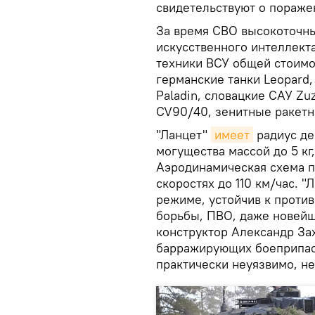
свидетельствуют о пораже
За время СВО высокоточны
искусственного интеллект
техники ВСУ общей стоимо
германские танки Leopard
Paladin, словацкие САУ Zu
CV90/40, зенитные ракетны
"Ланцет"
имеет
радиус де
могущества массой до 5 кг,
Аэродинамическая схема п
скоростях до 110 км/час. 
режиме, устойчив к проти
борьбы, ПВО, даже новейш
конструктор Александр За
барражирующих боеприпасо
практически неуязвимо, н