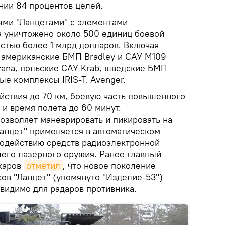
нии 84 процентов целей.
ми "Ланцетами" с элементами
а уничтожено около 500 единиц боевой
стью более 1 млрд долларов. Включая
, американские БМП Bradley и САУ М109
zana, польские САУ Krab, шведские БМП
е комплексы IRIS-T, Avenger.
йствия до 70 км, боевую часть повышенного
 и время полета до 60 минут.
озволяет маневрировать и пикировать на
"Ланцет" применяется в автоматическом
водействию средств радиоэлектронной
его лазерного оружия. Ранее главный
харов
отметил
, что новое поколение
в "Ланцет" (упомянуто "Изделие-53")
евидимо для радаров противника.