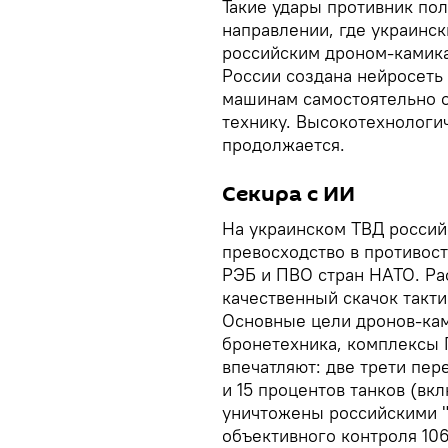
Такие удары противник пол
направлении, где украинск
российским дроном-камика
России создана нейросеть 
машинам самостоятельно о
технику. Высокотехнологи
продолжается.
Секира с ИИ
На украинском ТВД россий
превосходство в противос
РЭБ и ПВО стран НАТО. Ра
качественный скачок такти
Основные цели дронов-кам
бронетехника, комплексы 
впечатляют: две трети пер
и 15 процентов танков (вк
уничтожены российскими 
объективного контроля 106