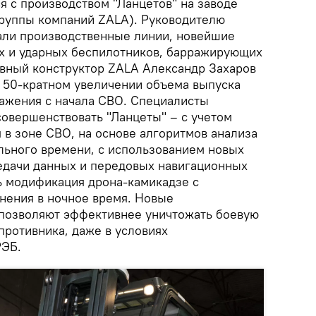
я с производством "Ланцетов" на заводе
группы компаний ZALA). Руководителю
али производственные линии, новейшие
х и ударных беспилотников, барражирующих
авный конструктор ZALA Александр Захаров
 50-кратном увеличении объема выпуска
ажения с начала СВО. Специалисты
овершенствовать "Ланцеты" – с учетом
 в зоне СВО, на основе алгоритмов анализа
ьного времени, с использованием новых
едачи данных и передовых навигационных
ь модификация дрона-камикадзе с
нения в ночное время. Новые
позволяют эффективнее уничтожать боевую
противника, даже в условиях
РЭБ.