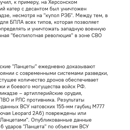
учил, к примеру, на Херсонском
ий катер с десантом был уничтожен
дзе, несмотря на "купол РЭБ". Между тем, в
для БПЛА всех типов, которая позволяет
пределять и уничтожать западную военную
чная "беспилотная революция" в зоне СВО
ские "Ланцеты" ежедневно доказывают
тоянии с современными системами разведки,
стущее количество дронов обеспечивает
ки и боевого могущества войск РФ.
икадзе – артиллерийские орудия,
ПВО и РЛС противника. Результаты
еданных ВСУ натовских 155-мм гаубиц М777
лючая Leopard 2A6) повреждены или
"Ланцетами". Опубликованные данные
6 ударов "Ланцета" по объектам ВСУ