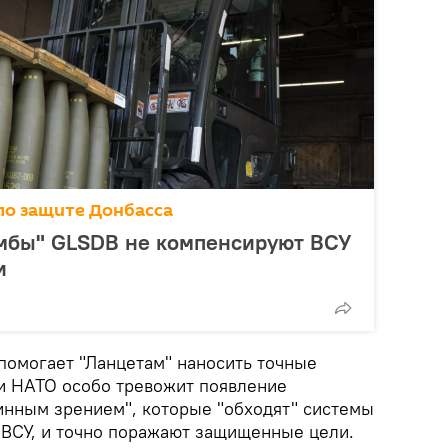
по защите Донбасса
мбы" GLSDB не компенсируют ВСУ
и
помогает "Ланцетам" наносить точные
и НАТО особо тревожит появление
инным зрением", которые "обходят" системы
ВСУ, и точно поражают защищенные цели.