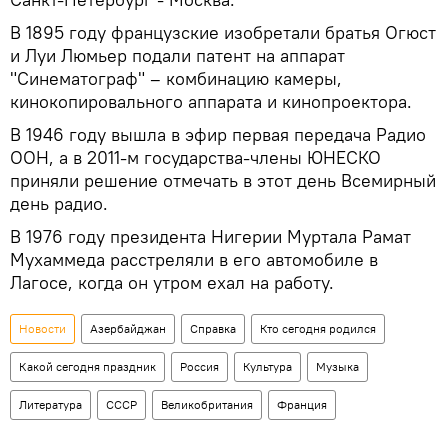
В 1895 году французские изобретали братья Огюст
и Луи Люмьер подали патент на аппарат
"Синематограф" – комбинацию камеры,
кинокопировального аппарата и кинопроектора.
В 1946 году вышла в эфир первая передача Радио
ООН, а в 2011-м государства-члены ЮНЕСКО
приняли решение отмечать в этот день Всемирный
день радио.
В 1976 году президента Нигерии Муртала Рамат
Мухаммеда расстреляли в его автомобиле в
Лагосе, когда он утром ехал на работу.
Новости
Азербайджан
Справка
Кто сегодня родился
Какой сегодня праздник
Россия
Культура
Музыка
Литература
СССР
Великобритания
Франция