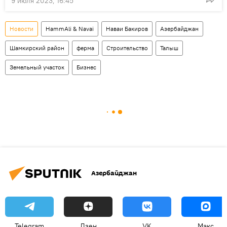
9 июля 2023, 16:45
Новости
HammAli & Navai
Наваи Бакиров
Азербайджан
Шамкирский район
ферма
Строительство
Талыш
Земельный участок
Бизнес
Азербайджан
Telegram
Дзен
VK
Макс