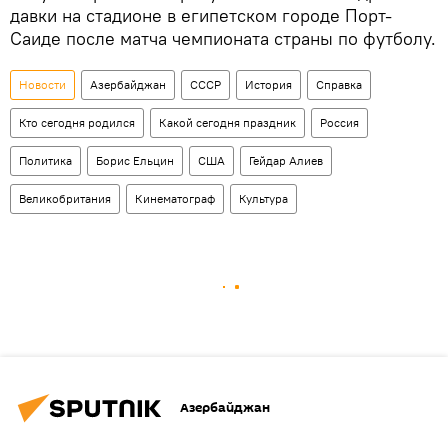
давки на стадионе в египетском городе Порт-
Саиде после матча чемпионата страны по футболу.
Новости
Азербайджан
СССР
История
Справка
Кто сегодня родился
Какой сегодня праздник
Россия
Политика
Борис Ельцин
США
Гейдар Алиев
Великобритания
Кинематограф
Культура
Азербайджан