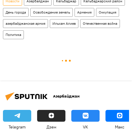
Новости
Азербайджан
Кельбаджар
Кельбаджарский район
День города
Освобождение земель
Армения
Оккупация
азербайджанская армия
Ильхам Алиев
Отечественная война
Политика
Азербайджан
Telegram
Дзен
VK
Макс