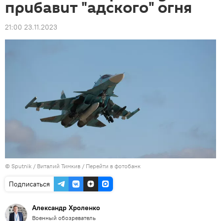
прибавит "адского" огня
21:00 23.11.2023
© Sputnik / Виталий Тимкив
/
Перейти в фотобанк
Подписаться
Александр Хроленко
Военный обозреватель