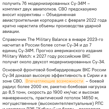
получить 76 модернизированных Су-34М –
комплект двух авиаполков. СВО предсказуемо
вносит коррективы – Объединенная
авиастроительная корпорация с февраля 2022 года
кратно нарастила объемы производства ударной
авиации.
Справочник The Military Balance в январе 2023-го
насчитал в России более сотни Су-34 и до 7
единиц Су-34М. Прогноз американского издания
Military Watch: к 2027 году российские ВКС
получат около двухсот модернизированных Су-34.
Основной фронтовой бомбардировщик ВКС России
Су-34 доказал высокую эффективность в Сирии и в
зоне СВО.
Впечатляющие возможности
– боевой
радиус более 2000 км, ракетно-бомбовая нагрузка
до 8,5 тонн, скорость до 1900 км/час и высокая
маневренность, практический потолок 14650 м,
могущественные (высокоинтеллектуальные) РЛС
и комплекс РЭБ "Хибины" на борту – позволяют