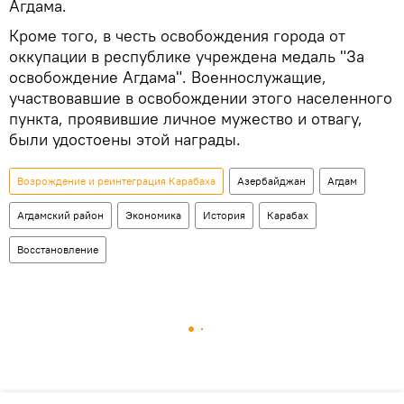
Агдама.
Кроме того, в честь освобождения города от
оккупации в республике учреждена медаль "За
освобождение Агдама". Военнослужащие,
участвовавшие в освобождении этого населенного
пункта, проявившие личное мужество и отвагу,
были удостоены этой награды.
Возрождение и реинтеграция Карабаха
Азербайджан
Агдам
Агдамский район
Экономика
История
Карабах
Восстановление