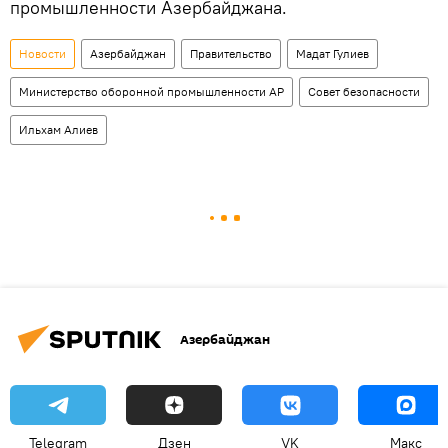
промышленности Азербайджана.
Новости
Азербайджан
Правительство
Мадат Гулиев
Министерство оборонной промышленности АР
Совет безопасности
Ильхам Алиев
Азербайджан
Telegram
Дзен
VK
Макс