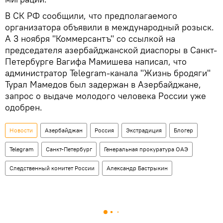
В СК РФ сообщили, что предполагаемого
организатора объявили в международный розыск.
А 3 ноября "Коммерсантъ" со ссылкой на
председателя азербайджанской диаспоры в Санкт-
Петербурге Вагифа Мамишева написал, что
администратор Telegram-канала "Жизнь бродяги"
Турал Мамедов был задержан в Азербайджане,
запрос о выдаче молодого человека России уже
одобрен.
Новости
Азербайджан
Россия
Экстрадиция
Блогер
Telegram
Санкт-Петербург
Генеральная прокуратура ОАЭ
Следственный комитет России
Александр Бастрыкин