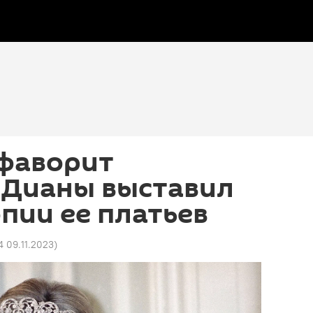
фаворит
 Дианы выставил
опии ее платьев
4 09.11.2023
)