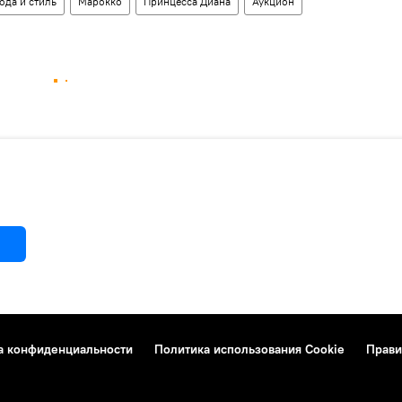
ода и стиль
Марокко
Принцесса Диана
Аукцион
а конфиденциальности
Политика использования Cookie
Прави