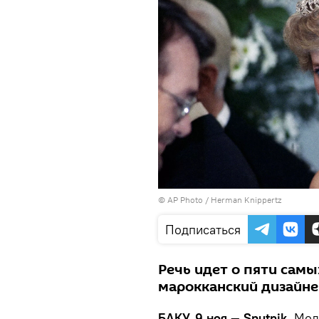
© AP Photo / Herman Knippertz
Подписаться
Речь идет о пяти самы
марокканский дизайне
БАКУ, 9 ноя — Sputnik.
Мод