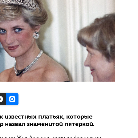
х известных платьях, которые
р назвал знаменитой пятеркой.
ельер Жак Азагури, один из фаворитов