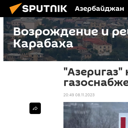
Азербайджан
Возрождение и ре
Карабаха
"Азеригаз"
газоснабж
20:49 08.11.2023