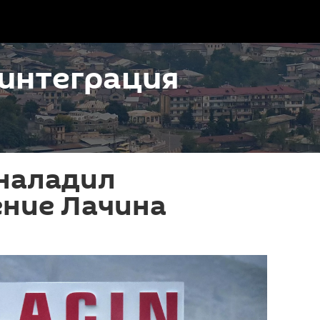
интеграция
 наладил
ение Лачина