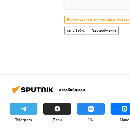
Возрождение и реинтеграция Карабах
село Забух
Газоснабжение
Азербайджан
Telegram
Дзен
VK
Макс