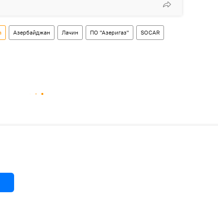
а
Азербайджан
Лачин
ПО "Азеригаз"
SOCAR