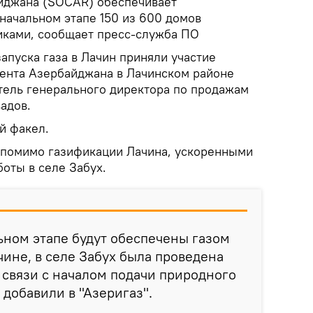
йджана (SOCAR) обеспечивает
начальном этапе 150 из 600 домов
иками, сообщает пресс-служба ПО
апуска газа в Лачин приняли участие
ента Азербайджана в Лачинском районе
ель генерального директора по продажам
адов.
й факел.
 помимо газификации Лачина, ускоренными
оты в селе Забух.
ьном этапе будут обеспечены газом
чине, в селе Забух была проведена
в связи с началом подачи природного
 добавили в "Азеригаз".