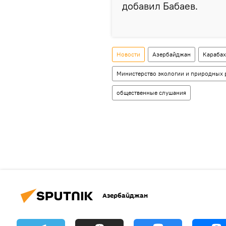
добавил Бабаев.
Новости
Азербайджан
Карабах
Министерство экологии и природных 
общественные слушания
Азербайджан