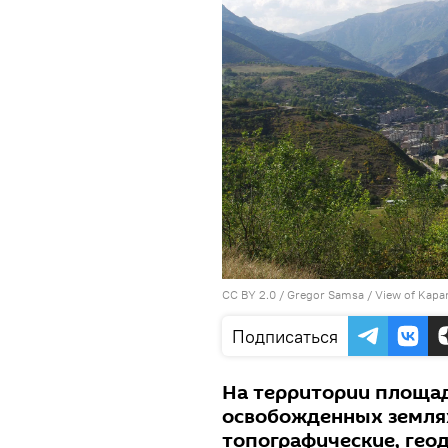
CC BY 2.0
/
Gregor Samsa
/
View of Kapa
Подписаться
На территории площад
освобожденных земля
топографические, гео