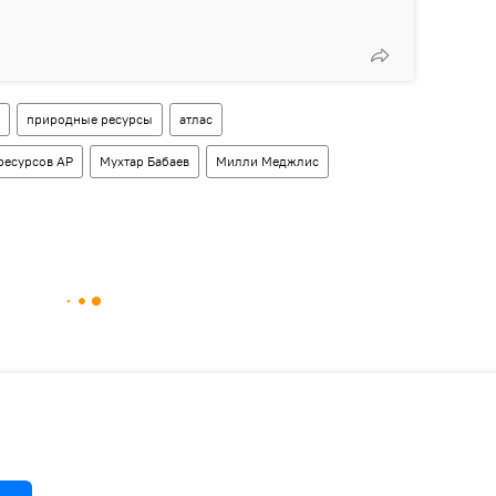
природные ресурсы
атлас
ресурсов АР
Мухтар Бабаев
Милли Меджлис