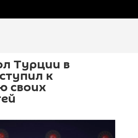
ол Турции в
ступил к
ю своих
тей