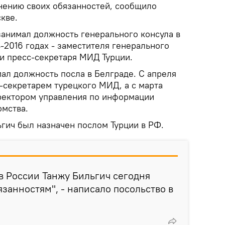
лнению своих обязанностей, сообщило
кве.
 занимал должность генерального консула в
4-2016 годах - заместителя генерального
и пресс-секретаря МИД Турции.
мал должность посла в Белграде. С апреля
с-секретарем турецкого МИД, а с марта
ректором управления по информации
мства.
ьгич был назначен послом Турции в РФ.
в России Танжу Бильгич сегодня
язанностям", - написало посольство в