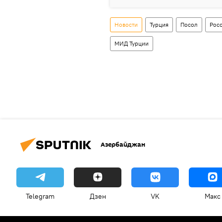
Новости
Турция
Посол
Рос
МИД Турции
Азербайджан
Telegram
Дзен
VK
Макс