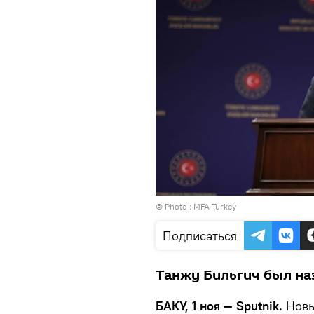
© Photo : MFA Turkey
Подписаться
Танжу Бильгич был наз
БАКУ, 1 ноя — Sputnik.
Новы