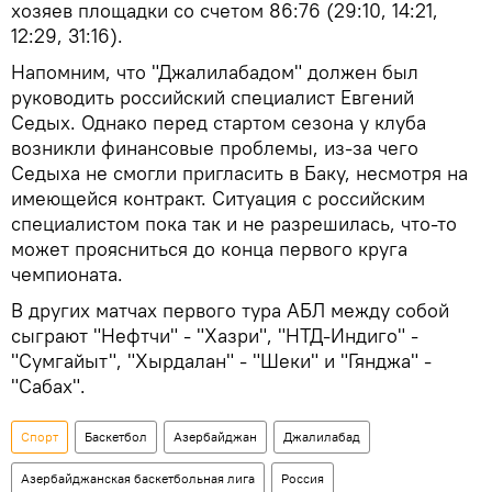
хозяев площадки со счетом 86:76 (29:10, 14:21,
12:29, 31:16).
Напомним, что "Джалилабадом" должен был
руководить российский специалист Евгений
Седых. Однако перед стартом сезона у клуба
возникли финансовые проблемы, из-за чего
Седыха не смогли пригласить в Баку, несмотря на
имеющейся контракт. Ситуация с российским
специалистом пока так и не разрешилась, что-то
может проясниться до конца первого круга
чемпионата.
В других матчах первого тура АБЛ между собой
сыграют "Нефтчи" - "Хазри", "НТД-Индиго" -
"Сумгайыт", "Хырдалан" - "Шеки" и "Гянджа" -
"Сабах".
Спорт
Баскетбол
Азербайджан
Джалилабад
Азербайджанская баскетбольная лига
Россия