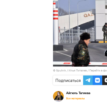
© Sputnik / Илья Питалев
/
Перейти в фо
Подписаться
Айгюль Тагиева
Все материалы