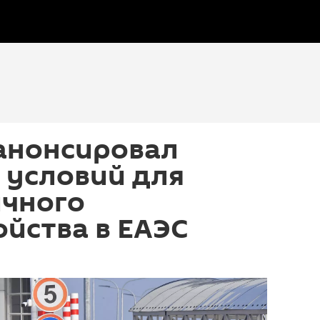
 анонсировал
 условий для
ичного
йства в ЕАЭС