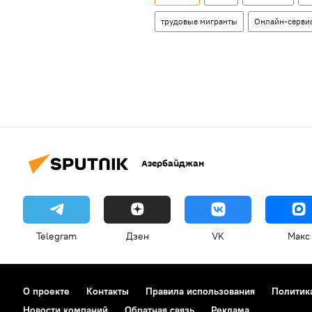
трудовые мигранты
Онлайн-серви
Азербайджан
Telegram
Дзен
VK
Макс
О проекте
Контакты
Правила использования
Политик
Новости компаний
Обратная связь
Реклама