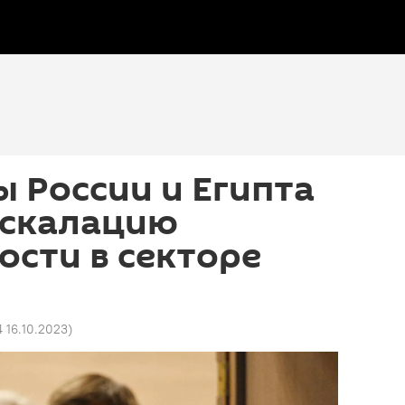
 России и Египта
эскалацию
сти в секторе
4 16.10.2023
)