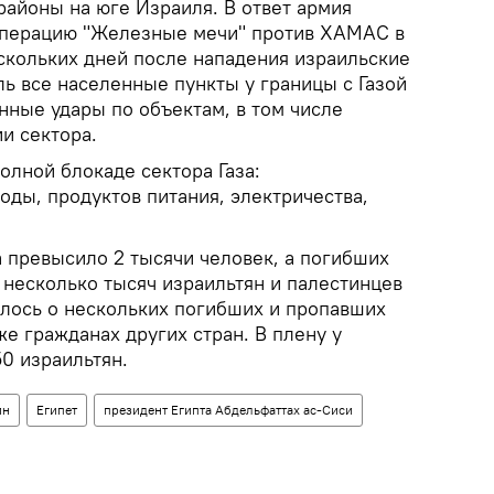
районы на юге Израиля. В ответ армия
операцию "Железные мечи" против ХАМАС в
ескольких дней после нападения израильские
ь все населенные пункты у границы с Газой
нные удары по объектам, в том числе
и сектора.
олной блокаде сектора Газа:
оды, продуктов питания, электричества,
а превысило 2 тысячи человек, а погибших
 несколько тысяч израильтян и палестинцев
лось о нескольких погибших и пропавших
же гражданах других стран. В плену у
0 израильтян.
ин
Египет
президент Египта Абдельфаттах ас-Сиси