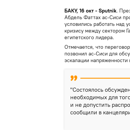
БАКУ, 16 окт - Sputnik
. Пре
Абдель Фаттах ас-Сиси пр
условились работать над у
кризису между сектором Га
египетского лидера.
Отмечается, что перегово
позвонил ас-Сиси для обс
эскалации напряженности в
"Состоялось обсужде
необходимых для того
и не допустить распр
сообщили в канцеляри