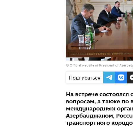
©
Official website of President of Azerbai
Подписаться
На встрече состоялся
вопросам, а также по
международных орган
Азербайджаном, Росси
транспортного коридо