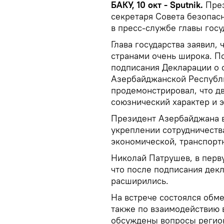
БАКУ, 10 окт - Sputnik.
Пре
секретаря Совета безопас
в пресс-службе главы госу
Глава государства заявил,
странами очень широка. П
подписания Декларации о
Азербайджанской Республ
продемонстрировал, что д
союзнический характер и э
Президент Азербайджана 
укреплении сотрудничества
экономической, транспортн
Николай Патрушев, в перв
что после подписания дек
расширились.
На встрече состоялся обм
также по взаимодействию 
обсуждены вопросы регион