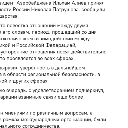
зидент Азербайджана Ильхам Алиев принял
ности России Николая Патрушева, сообщили
дарства.
 что повестка отношений между двумя
о его словам, период, прошедший со дня
 союзническом взаимодействии между
икой и Российской Федерацией,
вусторонние отношения носят действительно
то проявляется во всех сферах.
выразил уверенность в дальнейшем
 в области региональной безопасности, в
ой и других сферах.
ую очередь, с удовлетворением подчеркнул,
ларации взаимные связи еще более
ен мнениями по различным вопросам, а
в рамках международных организаций, были
ального сотрудничества.