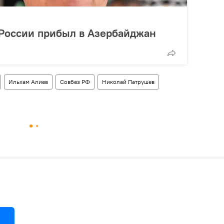
 России прибыл в Азербайджан
Ильхам Алиев
Совбез РФ
Николай Патрушев