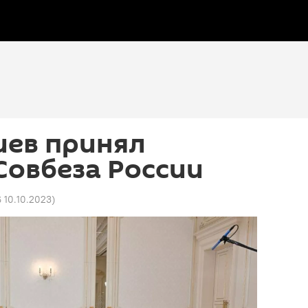
иев принял
Совбеза России
6 10.10.2023
)