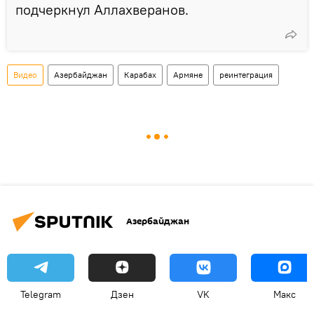
подчеркнул Аллахверанов.
Видео
Азербайджан
Карабах
Армяне
реинтеграция
Азербайджан
Telegram
Дзен
VK
Макс