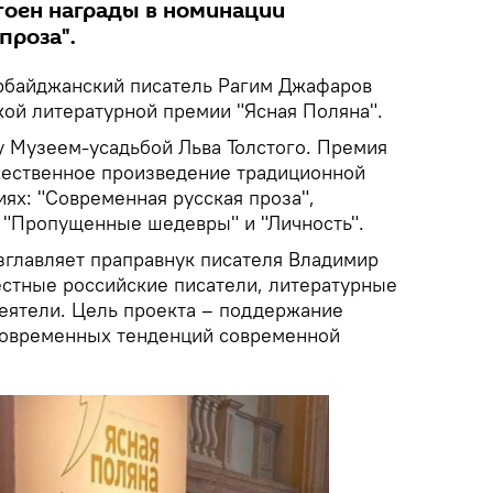
оен награды в номинации
проза".
байджанский писатель Рагим Джафаров
кой литературной премии "Ясная Поляна".
у Музеем-усадьбой Льва Толстого. Премия
жественное произведение традиционной
ях: "Современная русская проза",
, "Пропущенные шедевры" и "Личность".
озглавляет праправнук писателя Владимир
естные российские писатели, литературные
еятели. Цель проекта – поддержание
современных тенденций современной