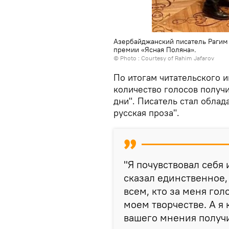
Азербайджанский писатель Рагим
премии «Ясная Поляна».
© Photo : Courtesy of Rahim Jafarov
По итогам читательского 
количество голосов получ
дни". Писатель стал обла
русская проза".
"Я почувствовал себя
сказал единственное,
всем, кто за меня го
моем творчестве. А я
вашего мнения получил