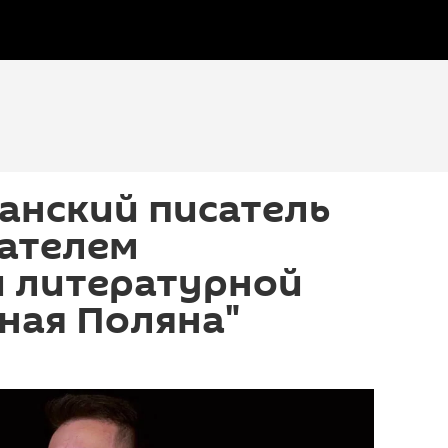
анский писатель
дателем
й литературной
ная Поляна"